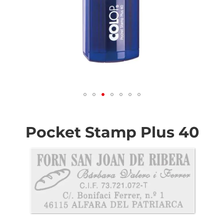
Saltar
al
comienzo
Pocket Stamp Plus 40
de
la
galería
de
imágenes