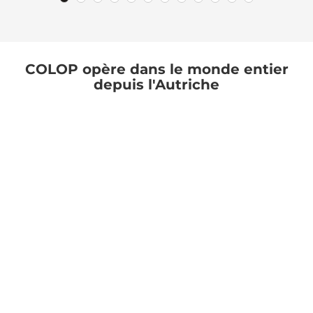
COLOP opère dans le monde entier
depuis l'Autriche
COLOP a été fondée en 1981 par Karl Skopek à
Wels et fabrique la plupart de ses produits de
tampons au siège social en Autriche ou sur un
deuxième site en République tchèque. Au
total, plus de 120 marchés d'exportation sont
régulièrement approvisionnés, le taux
d'exportation dépassant 98 %. L'entreprise
emploie plus de 450 personnes dans le
monde entier, dont environ 160 en Autriche.
COLOP opère dans trois domaines
d'activité:
COLOP Traditional
se concentre sur la
fabrication et la distribution de tampons
auto-encreurs modernes ainsi que de