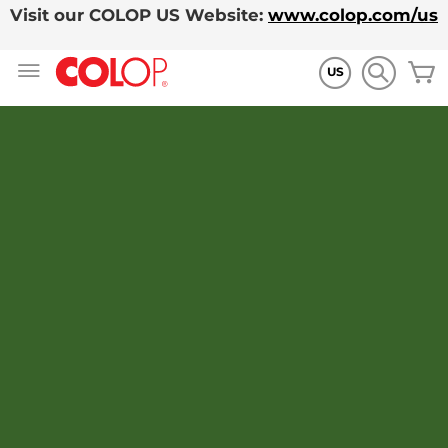
Visit our COLOP US Website:
www.colop.com/us
Allez
M
au
US
contenu