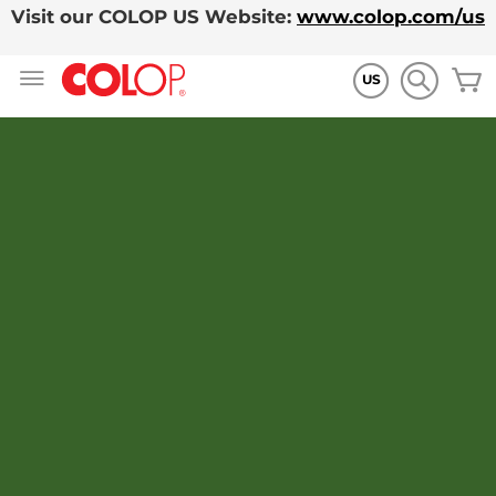
Visit our COLOP US Website:
www.colop.com/us
Zum
M
Inhalt
US
springen