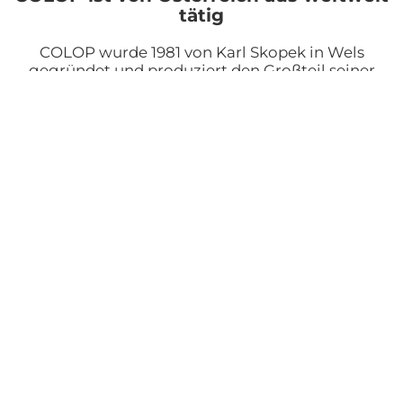
tätig
COLOP wurde 1981 von Karl Skopek in Wels
gegründet und produziert den Großteil seiner
Stempelprodukte am Stammsitz in
Österreich bzw. an einem zweiten Standort in
Tschechien. Insgesamt werden mehr als 120
Exportmärkte regelmäßig beliefert, die
Exportrate beträgt über 98 Prozent. Das
Unternehmen beschäftigt weltweit mehr als
450 Mitarbeiter, davon ca. 160 in Österreich.
COLOP ist in drei Geschäftsfeldern tätig:
COLOP Traditional
konzentriert sich auf die
Herstellung und den Vertrieb von modernen
Selbstfärbestempeln sowie Materialien zur
Textplattenherstellung für den
professionellen Einsatz.
COLOP Creative
bietet kreative Produkte im Bereich