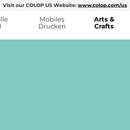
Visit our COLOP US Website:
www.colop.com/us
lle
Mobiles
Arts &
l
Drucken
Crafts