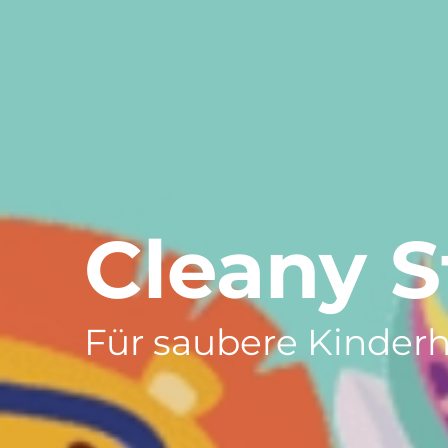
Cleany 
Für saubere Kinder