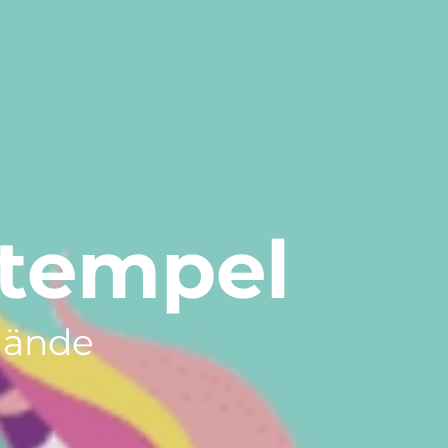
Stempel
hände