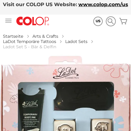
Visit our COLOP US Website:
www.colop.com/us
Zum
M
Inhalt
US
springen
Startseite
Arts & Crafts
LaDot Temporäre Tattoos
Ladot Sets
Ladot Set S - Bär & Delfin
Zum
Ende
der
Bildgalerie
springen