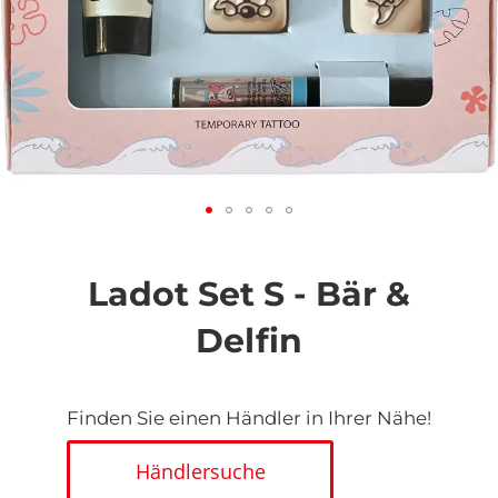
Zum
Anfang
der
Ladot Set S - Bär &
Bildgalerie
springen
Delfin
Finden Sie einen Händler in Ihrer Nähe!
Händlersuche