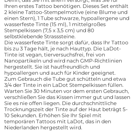
Delfin, das Sie mit allem versorgt, was Sie für
Ihren erstes Tattoo benötigen. Dieses Set enthält
2 kleine Tattoo-Stempelmotive (eine Blume und
einen Stern), 1 Tube schwarze, hypoallergene und
wasserfeste Tinte (15 ml), 1 mittelgroßes
Stempelkissen (7,5 x 3,5 cm) und 80
selbstklebende Strasssteine.
Die wasserfeste Tinte sorgt dafür, dass Ihr Tattoo
bis zu 3 Tage hält, je nach Hauttyp. Die LaDot-
Tinte ist vegan, tierversuchsfrei, frei von
Nanopartikeln und wird nach GMP-Richtlinien
hergestellt. Sie ist hautfreundlich und
hypoallergen und auch für Kinder geeignet.
Zum Gebrauch die Tube gut schütteln und etwa
3/4 der Tinte in ein LaDot Stempelkissen füllen.
Warten Sie 30 Minuten vor dem ersten Gebrauch,
verschließen Sie das Kissen immer gut und lassen
Sie es nie offen liegen. Die durchschnittliche
Trocknungszeit der Tinte auf der Haut beträgt 5-
10 Sekunden. Erhöhen Sie Ihr Spiel mit
temporären Tattoos mit LaDot, das in den
Niederlanden hergestellt wird.