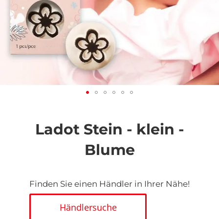
Zum
Anfang
der
Ladot Stein - klein -
Bildgalerie
springen
Blume
Finden Sie einen Händler in Ihrer Nähe!
Händlersuche