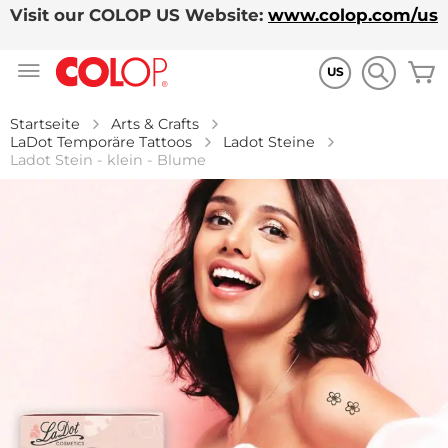
Visit our COLOP US Website:
www.colop.com/us
Zum
M
Inhalt
US
springen
Startseite
Arts & Crafts
LaDot Temporäre Tattoos
Ladot Steine
Ladot Stein - klein - Blume
Zum
Ende
der
Bildgalerie
springen