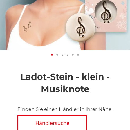
Zum
Anfang
der
Ladot-Stein - klein -
Bildgalerie
springen
Musiknote
Finden Sie einen Händler in Ihrer Nähe!
Händlersuche