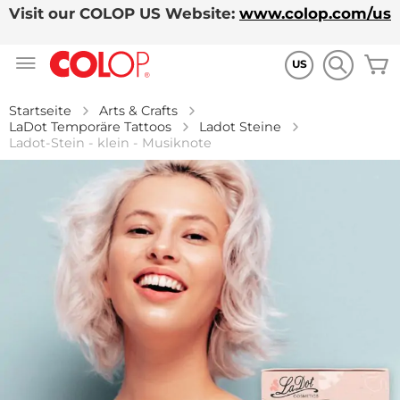
Visit our COLOP US Website:
www.colop.com/us
Zum
M
Inhalt
US
springen
Startseite
Arts & Crafts
LaDot Temporäre Tattoos
Ladot Steine
Ladot-Stein - klein - Musiknote
Zum
Ende
der
Bildgalerie
springen