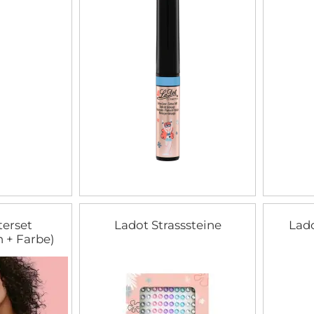
terset
Ladot Strasssteine
Lado
 + Farbe)