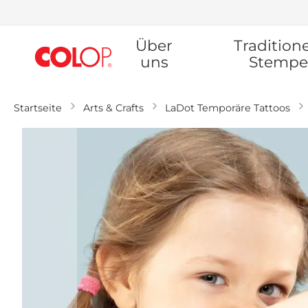
Zum
Über
Traditione
Inhalt
springen
uns
Stempe
Startseite
Arts & Crafts
LaDot Temporäre Tattoos
Zum
Ende
der
Bildgalerie
springen