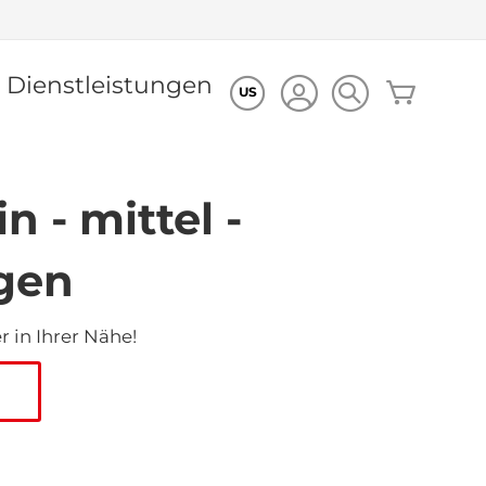
Dienstleistungen
Mein Wa
US
n - mittel -
gen
 in Ihrer Nähe!