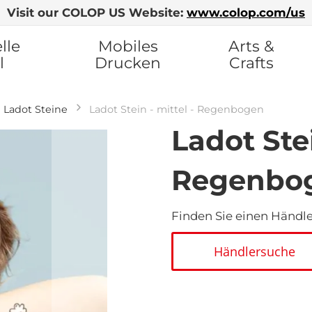
Visit our COLOP US Website:
www.colop.com/us
lle
Mobiles
Arts &
l
Drucken
Crafts
Ladot Steine
Ladot Stein - mittel - Regenbogen
Ladot Stei
Regenbo
Finden Sie einen Händler
Händlersuche