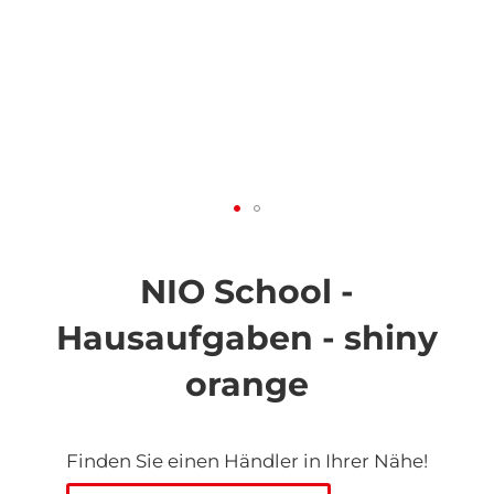
Zum
Anfang
der
NIO School -
Bildgalerie
springen
Hausaufgaben - shiny
orange
Finden Sie einen Händler in Ihrer Nähe!