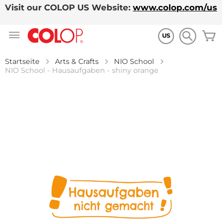
Visit our COLOP US Website:
www.colop.com/us
Zum
M
Inhalt
US
springen
Startseite
Arts & Crafts
NIO School
NIO School - Hausaufgaben - shiny orange
Zum
Ende
der
Bildgalerie
springen