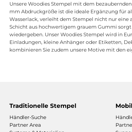
der
Unsere Woodies Stempel mit dem bezaubernden Mo
Bildgalerie
mm Abdruckgröße ist die ideale Ergänzung für al
springen
Wasserlack, verleiht dem Stempel nicht nur eine
Schicht aus hochwertigem grauem Gummi sorgt für
wiedergeben. Unser Woodies Stempel wird in Europ
Einladungen, kleine Anhänger oder Etiketten, De
kombinieren Sie zudem unsere Motive mit den eig
Traditionelle Stempel
Mobi
Händler-Suche
Händl
Partner Area
Partne