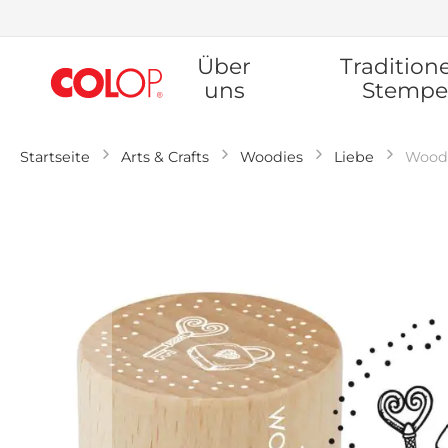
Zum
Über
Traditione
Inhalt
springen
uns
Stempe
Startseite
Arts & Crafts
Woodies
Liebe
Woodi
Zum
Ende
der
Bildgalerie
springen