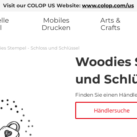
Visit our COLOP US Website:
www.colop.com/us
lle
Mobiles
Arts &
l
Drucken
Crafts
es Stempel - Schloss und Schlüssel
Woodies 
und Schlü
Finden Sie einen Händler
Händlersuche