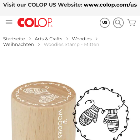
Visit our COLOP US Website:
www.colop.com/us
Zum
M
Inhalt
US
springen
Startseite
Arts & Crafts
Woodies
Weihnachten
Woodies Stamp - Mitten
Zum
Ende
der
Bildgalerie
springen