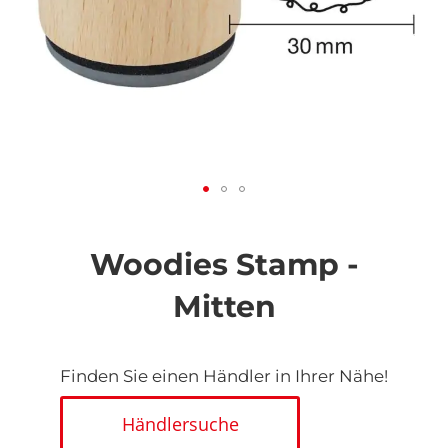
Zum
Anfang
der
Woodies Stamp -
Bildgalerie
springen
Mitten
Finden Sie einen Händler in Ihrer Nähe!
Händlersuche