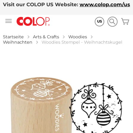
Visit our COLOP US Website:
www.colop.com/us
Zum
M
Inhalt
US
springen
Startseite
Arts & Crafts
Woodies
Weihnachten
Woodies Stempel - Weihnachtskugel
Zum
Ende
der
Bildgalerie
springen