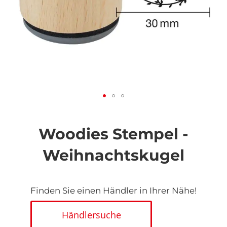
Zum
Anfang
der
Woodies Stempel -
Bildgalerie
springen
Weihnachtskugel
Finden Sie einen Händler in Ihrer Nähe!
Händlersuche