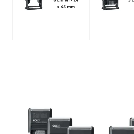
6 Linien
24
3 
x 45 mm