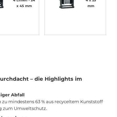
4 Linien
24
4 x 25
x 45 mm
mm
urchdacht – die Highlights im
iger Abfall
n zu
mindestens 63 % aus recyceltem Kunststoff
rag zum Umweltschutz.