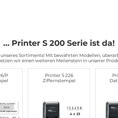
... Printer S 200 Serie ist da!
Teil unseres Sortiments! Mit bewährten Modellen, über
setzen wir einen weiteren Meilenstein in unserer Pro
26/P
Printer S 226
Pr
mpel
Ziffernstempel
Dat
4 x 23