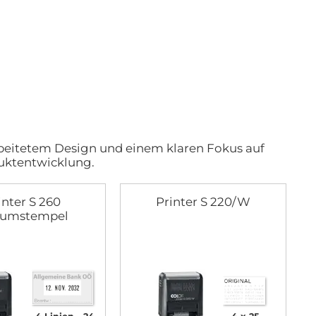
arbeitetem Design und einem klaren Fokus auf
duktentwicklung.
inter S 260
Printer S 220/W
umstempel