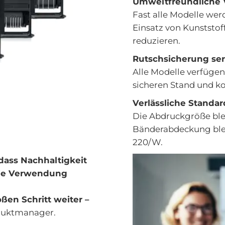
Umweltfreundliche
Fast alle Modelle wer
Einsatz von Kunststof
reduzieren.
Rutschsicherung se
Alle Modelle verfügen
sicheren Stand und k
Verlässliche Standar
Die
Abdruckgröße ble
Bänderabdeckung
ble
220/W.
dass Nachhaltigkeit
Die Verwendung
en Schritt weiter –
duktmanager.