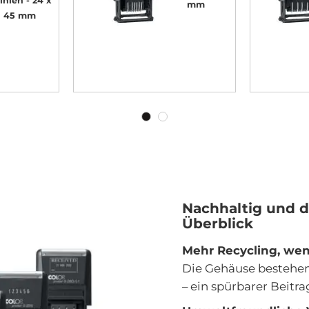
Linien
24 x
mm
45 mm
Nachhaltig und d
Überblick
Mehr Recycling, wen
Die Gehäuse bestehe
– ein spürbarer Beit