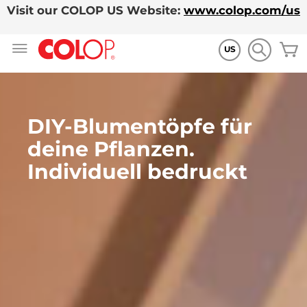
Visit our COLOP US Website:
www.colop.com/us
Zum
M
Inhalt
US
springen
DIY-Blumentöpfe für
deine Pflanzen.
Individuell bedruckt