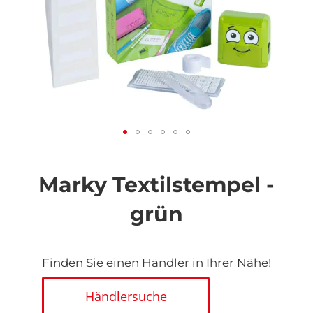
Zum
Anfang
der
Marky Textilstempel -
Bildgalerie
springen
grün
Finden Sie einen Händler in Ihrer Nähe!
Händlersuche