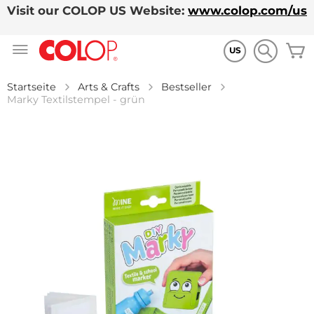
Visit our COLOP US Website:
www.colop.com/us
Zum
M
Inhalt
US
springen
Startseite
Arts & Crafts
Bestseller
Marky Textilstempel - grün
Zum
Ende
der
Bildgalerie
springen