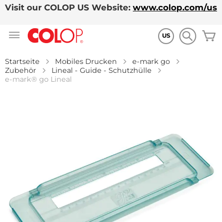
Visit our COLOP US Website:
www.colop.com/us
Zum
M
Inhalt
US
springen
Startseite
Mobiles Drucken
e-mark go
Zubehör
Lineal - Guide - Schutzhülle
e-mark® go Lineal
Zum
Ende
der
Bildgalerie
springen