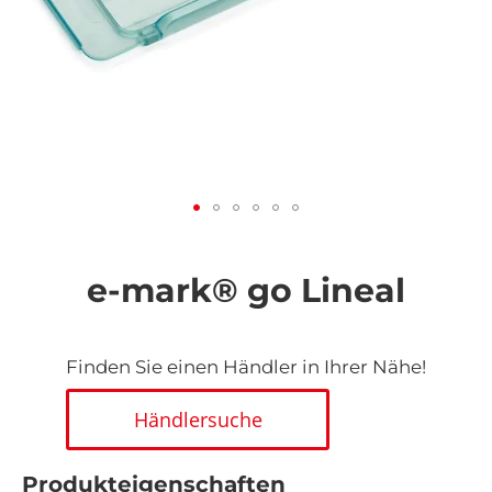
Zum
Anfang
der
e-mark® go Lineal
Bildgalerie
springen
Finden Sie einen Händler in Ihrer Nähe!
Händlersuche
Produkteigenschaften