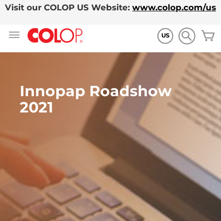
Visit our COLOP US Website:
www.colop.com/us
Zum
M
Inhalt
US
springen
Innopap Roadshow
2021