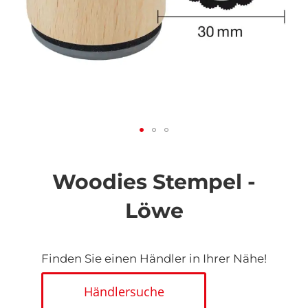
Zum
Anfang
der
Woodies Stempel -
Bildgalerie
springen
Löwe
Finden Sie einen Händler in Ihrer Nähe!
Händlersuche