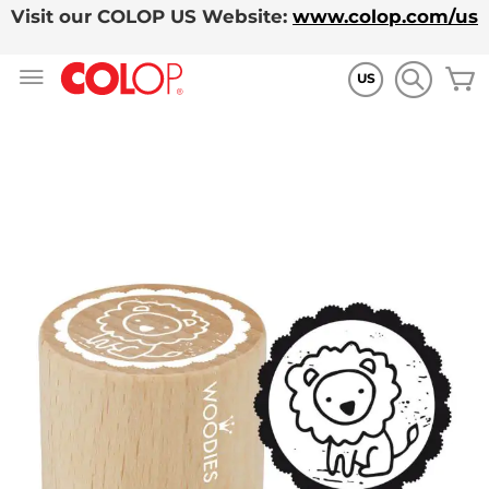
Visit our COLOP US Website:
www.colop.com/us
Zum
M
Inhalt
US
springen
Zum
Ende
der
Bildgalerie
springen