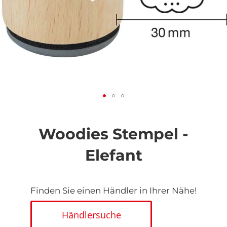
Zum
Anfang
der
Woodies Stempel -
Bildgalerie
springen
Elefant
Finden Sie einen Händler in Ihrer Nähe!
Händlersuche