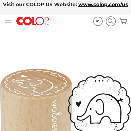
Visit our COLOP US Website:
www.colop.com/us
Zum
M
Inhalt
US
springen
Zum
Ende
der
Bildgalerie
springen