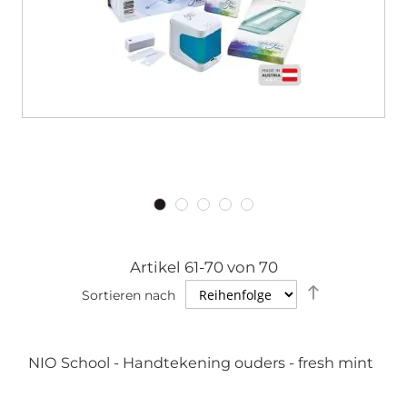
Artikel
61
-
70
von
70
Absteigende
Sortieren nach
Richtung
festlegen
NIO School - Handtekening ouders - fresh mint