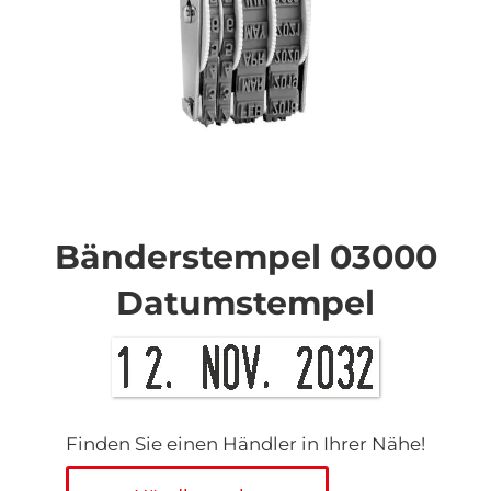
Zum
Anfang
der
Bänderstempel 03000
Bildgalerie
springen
Datumstempel
Finden Sie einen Händler in Ihrer Nähe!