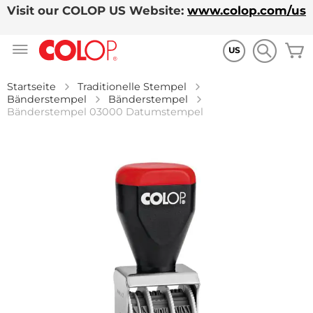
Visit our COLOP US Website:
www.colop.com/us
Zum
M
Inhalt
US
springen
Startseite
Traditionelle Stempel
Bänderstempel
Bänderstempel
Bänderstempel 03000 Datumstempel
Zum
Ende
der
Bildgalerie
springen