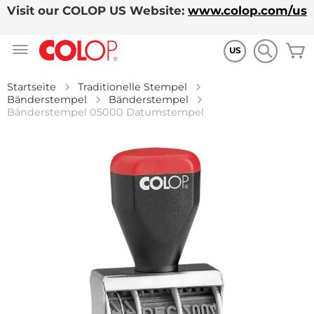
Visit our COLOP US Website:
www.colop.com/us
Zum
M
Inhalt
US
springen
Startseite
Traditionelle Stempel
Bänderstempel
Bänderstempel
Bänderstempel 05000 Datumstempel
Zum
Ende
der
Bildgalerie
springen