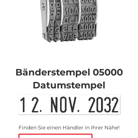
Zum
Anfang
der
Bänderstempel 05000
Bildgalerie
springen
Datumstempel
Finden Sie einen Händler in Ihrer Nähe!