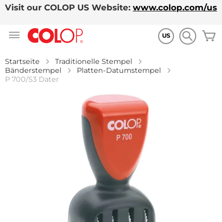
Visit our COLOP US Website:
www.colop.com/us
Zum
M
Inhalt
US
springen
Startseite
Traditionelle Stempel
Bänderstempel
Platten-Datumstempel
P 700/S3 Dater
Zum
Ende
der
Bildgalerie
springen