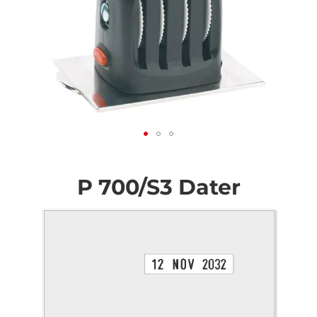
Zum
Anfang
der
P 700/S3 Dater
Bildgalerie
springen