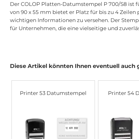
der
Der COLOP Platten-Datumstempel P 700/S8 ist fü
Bildgalerie
von 90 x 55 mm bietet er Platz für bis zu 4 Zei
springen
wichtigen Informationen zu versehen. Der Stempe
für Unternehmen, die eine vielseitige und zuver
Diese Artikel könnten Ihnen eventuell auch g
Printer 53 Datumstempel
Printer 54