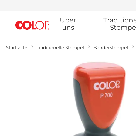
Zum
Über
Traditione
Inhalt
springen
uns
Stempe
Startseite
Traditionelle Stempel
Bänderstempel
Zum
Ende
der
Bildgalerie
springen