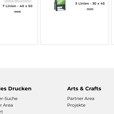
5 Linien
30 x 45
7 Linien
40 x 50
mm
mm
les Drucken
Arts & Crafts
er-Suche
Partner Area
r Area
Projekte
rt