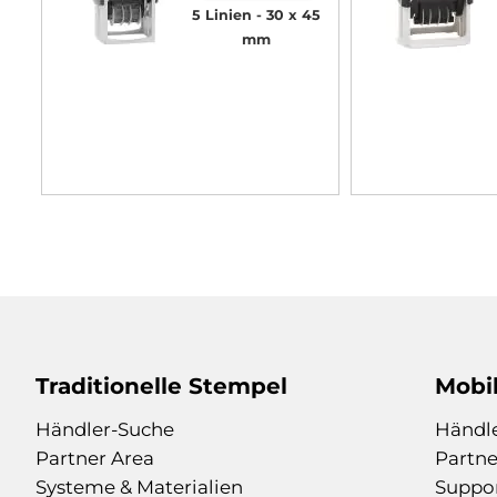
5 Linien
30 x 45
mm
Traditionelle Stempel
Mobi
Händler-Suche
Händl
Partner Area
Partne
Systeme & Materialien
Suppo