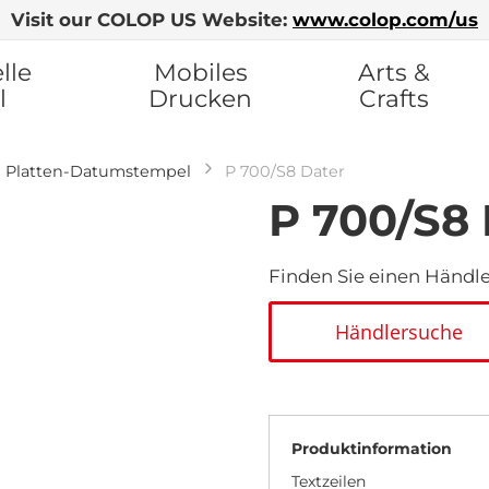
Visit our COLOP US Website:
www.colop.com/us
lle
Mobiles
Arts &
l
Drucken
Crafts
Platten-Datumstempel
P 700/S8 Dater
P 700/S8 
Finden Sie einen Händler
Händlersuche
Produktinformation
Textzeilen