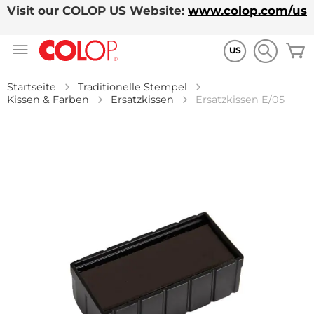
Visit our COLOP US Website:
www.colop.com/us
Zum
M
Inhalt
US
springen
Startseite
Traditionelle Stempel
Kissen & Farben
Ersatzkissen
Ersatzkissen E/05
Zum
Ende
der
Bildgalerie
springen