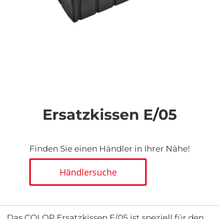
Zum
Anfang
der
Ersatzkissen E/05
Bildgalerie
springen
Finden Sie einen Händler in Ihrer Nähe!
Händlersuche
Das COLOP Ersatzkissen E/05 ist speziell für den