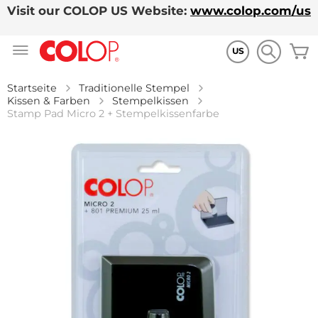
Visit our COLOP US Website:
www.colop.com/us
Zum
M
Inhalt
US
springen
Startseite
Traditionelle Stempel
Kissen & Farben
Stempelkissen
Stamp Pad Micro 2 + Stempelkissenfarbe
Zum
Ende
der
Bildgalerie
springen