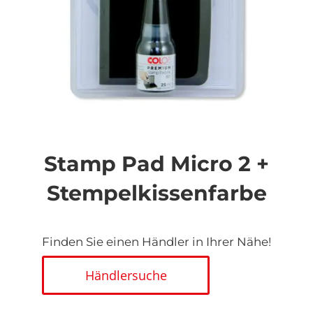
Zum
Anfang
der
Stamp Pad Micro 2 +
Bildgalerie
springen
Stempelkissenfarbe
Finden Sie einen Händler in Ihrer Nähe!
Händlersuche