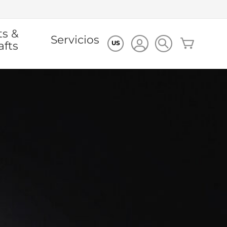
ts &
Servicios
Mi cesta
afts
US