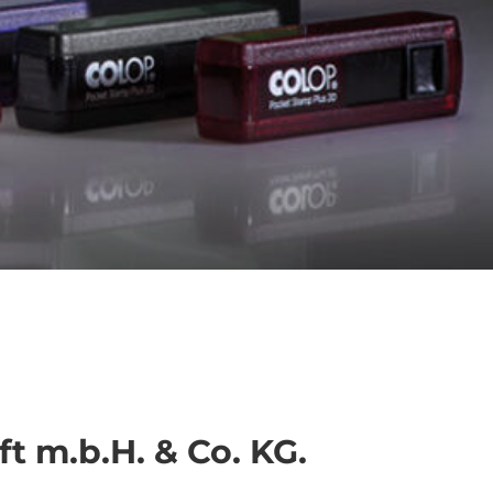
 m.b.H. & Co. KG.