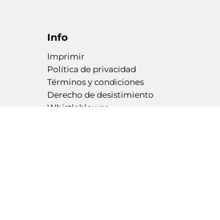
Info
Imprimir
Política de privacidad
Términos y condiciones
Derecho de desistimiento
Whistleblower
GPSR
Cancelar pedido
Garantía legal
Accessibility Statement
Pago & Transporte
Contáctenos