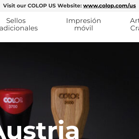
Visit our COLOP US Website:
www.colop.com/us
Sellos
Impresión
Ar
radicionales
móvil
Cr
ustria