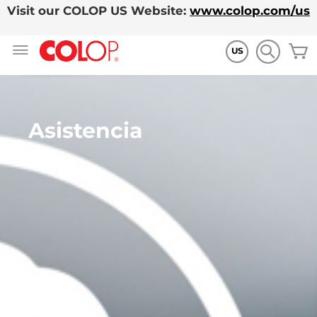
Visit our COLOP US Website:
www.colop.com/us
Ir
M
al
US
contenido
Asistencia