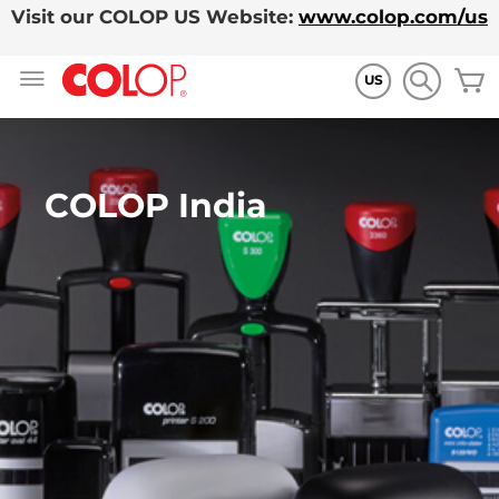
Visit our COLOP US Website:
www.colop.com/us
Ir
M
al
US
contenido
COLOP India