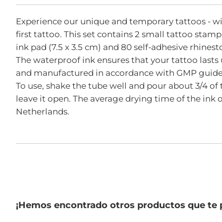
comienzo
de
Experience our unique and temporary tattoos - wi
la
galería
first tattoo. This set contains 2 small tattoo stam
de
ink pad (7.5 x 3.5 cm) and 80 self-adhesive rhinest
imágenes
The waterproof ink ensures that your tattoo lasts 
and manufactured in accordance with GMP guidelines
To use, shake the tube well and pour about 3/4 of 
leave it open. The average drying time of the ink
Netherlands.
¡Hemos encontrado otros productos que te 