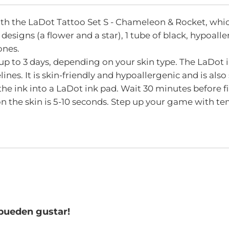
th the LaDot Tattoo Set S - Chameleon & Rocket, whic
p designs (a flower and a star), 1 tube of black, hypoa
ones.
up to 3 days, depending on your skin type. The LaDot i
. It is skin-friendly and hypoallergenic and is also s
the ink into a LaDot ink pad. Wait 30 minutes before fi
 on the skin is 5-10 seconds. Step up your game with 
pueden gustar!