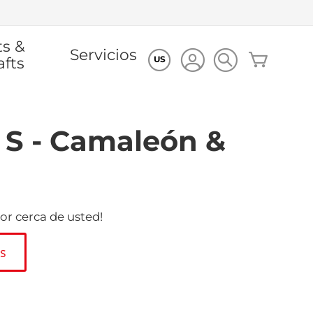
ts &
Servicios
Mi cesta
afts
US
 S - Camaleón &
or cerca de usted!
es