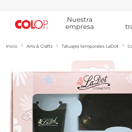
Ir
Nuestra
al
contenido
empresa
tr
Inicio
Arts & Crafts
Tatuajes temporales LaDot
C
Saltar
al
final
de
la
galería
de
imágenes