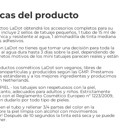
icas del producto
tattoo LaDot obtendrá los accesorios completos para su
t incluye 2 sellos de tatuaje pequeños, 1 tubo de 15 ml de
nica y resistente al agua, 1 almohadilla de tinta mediana
ss adhesivos.
 LaDot no tienes que tomar una decisión para toda la
e al agua dura hasta 3 días sobre la piel, dependiendo de
scretos motivos de los mini tatuajes parecen reales y están
ductos cosméticos LaDot son veganos, libres de
nanopartículas y producidos según las GMP. Prestamos
os estándares y a los mejores ingredientes y producimos
n Netherlands.
 - los tatuajes son respetuosos con la piel,
 tanto, adecuados para adultos y niños. Estrictamente
o con el Reglamento Cosmético Europeo nº 1223/2009,
in dudarlo por todo tipo de pieles.
n el tubo y rellenar 3/4 partes del color en la
obre la piel limpia con alcohol con movimientos
ar! Después de 10 segundos la tinta está seca y se puede
ner.