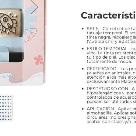
Característ
SET S - Con el set de 
tatuaje temporal. El se
tinta negra, hipoalergé
(7,5 x 3,5 cm) y 80 stra
ESTILO TEMPORAL - con
vida. La tinta resistent
tu tipo de piel. Los di
totalmente de moda.
CERTIFICADO - Los pro
pruebas en animales, 
atención a los más alt
exclusivamente Made i
RESPETUOSO CON LA PIEL
hipoalergénicos y, por
controlados de acuerd
pueden ser utilizados s
APLICACIÓN - Agitar bie
almohadilla. Aplicar s
circulares, ¡no presion
acabar con strass y/o li