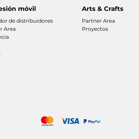
esión móvil
Arts & Crafts
or de distribuidores
Partner Area
r Area
Proyectos
ncia
a