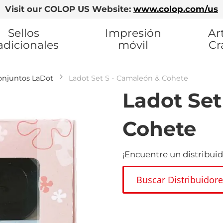
Visit our COLOP US Website:
www.colop.com/us
Sellos
Impresión
Ar
adicionales
móvil
Cr
onjuntos LaDot
Ladot Set S - Camaleón & Cohete
Ladot Set
Cohete
¡Encuentre un distribuid
Buscar Distribuidor