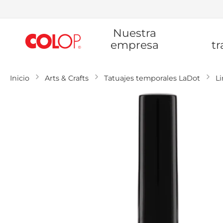
Ir
Nuestra
al
contenido
empresa
tr
Inicio
Arts & Crafts
Tatuajes temporales LaDot
L
Saltar
al
final
de
la
galería
de
imágenes