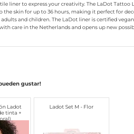
tile liner to express your creativity. The LaDot Tattoo 
he skin for up to 36 hours, making it perfect for decor
 adults and children. The LaDot liner is certified vegan
th care in the Netherlands and opens up new possibili
pueden gustar!
ión Ladot
Ladot Set M - Flor
e tinta +
oral)