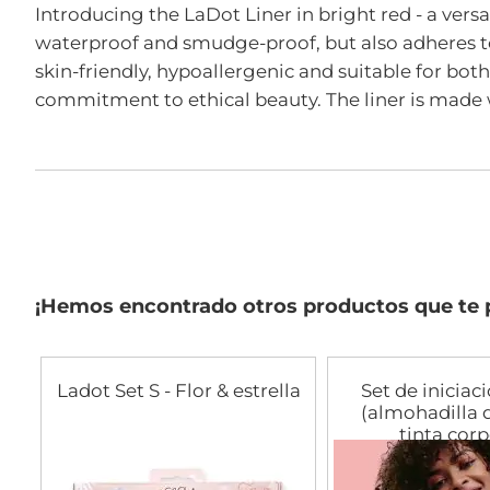
comienzo
Introducing the LaDot Liner in bright red - a versa
de
waterproof and smudge-proof, but also adheres to t
la
galería
skin-friendly, hypoallergenic and suitable for both
de
commitment to ethical beauty. The liner is made wi
imágenes
¡Hemos encontrado otros productos que te 
Ladot Set S - Flor & estrella
Set de iniciac
(almohadilla d
tinta corp