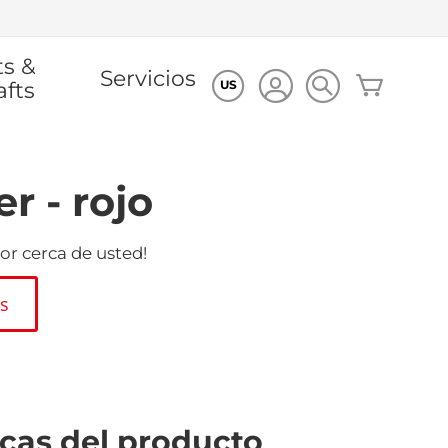
ts &
Servicios
Mi cesta
afts
US
r - rojo
or cerca de usted!
es
icas del producto