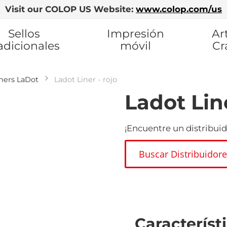
Visit our COLOP US Website:
www.colop.com/us
Sellos
Impresión
Ar
adicionales
móvil
Cr
iners LaDot
Ladot Liner - rojo
Ladot Line
¡Encuentre un distribuid
Buscar Distribuidor
Característ