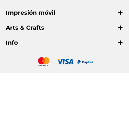
Impresión móvil
Arts & Crafts
Info
COLOP Oficial
COLOP Creativo
© 2026 by COLOP Stempelerzeugung Skopek
Gesellschaft m.b.H. & Co. KG. |
Powered by
COLOP eSolutions