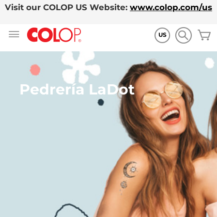
Visit our COLOP US Website:
www.colop.com/us
Ir
M
al
US
contenido
Pedrería LaDot