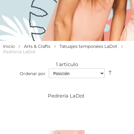
Inicio
Arts & Crafts
Tatuajes temporales LaDot
Pedrería LaDot
1
artículo
Establece
Ordenar por
dirección
descende
Pedrería LaDot