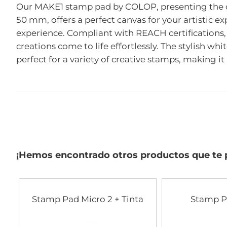
comienzo
Our MAKE1 stamp pad by COLOP, presenting the colo
de
50 mm, offers a perfect canvas for your artistic e
la
galería
experience. Compliant with REACH certifications, 
de
creations come to life effortlessly. The stylish wh
imágenes
perfect for a variety of creative stamps, making it 
¡Hemos encontrado otros productos que te 
Stamp Pad Micro 2 + Tinta
Stamp P