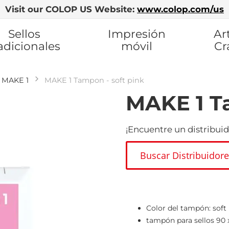
Visit our COLOP US Website:
www.colop.com/us
Sellos
Impresión
Ar
adicionales
móvil
Cr
MAKE 1
MAKE 1 Tampon - soft pink
MAKE 1 Ta
¡Encuentre un distribuid
Buscar Distribuidor
Color del tampón: soft
tampón para sellos 90