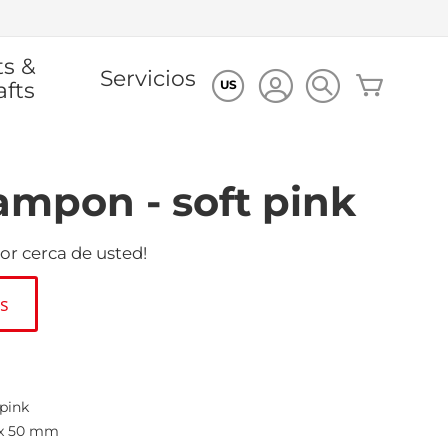
ts &
Servicios
Mi cesta
afts
US
mpon - soft pink
or cerca de usted!
es
 pink
 x 50 mm