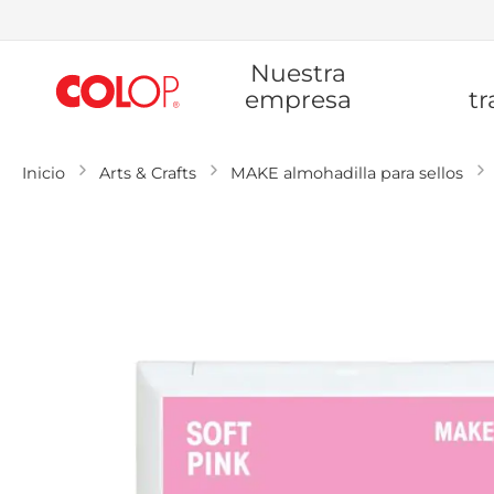
Ir
Nuestra
al
contenido
empresa
tr
Inicio
Arts & Crafts
MAKE almohadilla para sellos
Saltar
al
final
de
la
galería
de
imágenes