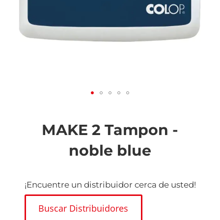
Saltar
al
comienzo
MAKE 2 Tampon -
de
la
noble blue
galería
de
imágenes
¡Encuentre un distribuidor cerca de usted!
Buscar Distribuidores