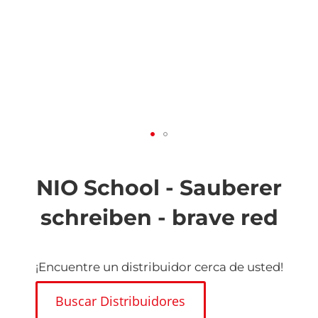
Saltar
al
comienzo
NIO School - Sauberer
de
la
schreiben - brave red
galería
de
imágenes
¡Encuentre un distribuidor cerca de usted!
Buscar Distribuidores