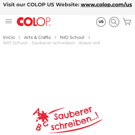
Visit our COLOP US Website:
www.colop.com/us
Ir
M
al
US
contenido
Inicio
Arts & Crafts
NIO School
NIO School - Sauberer schreiben - brave red
Saltar
al
final
de
la
galería
de
imágenes