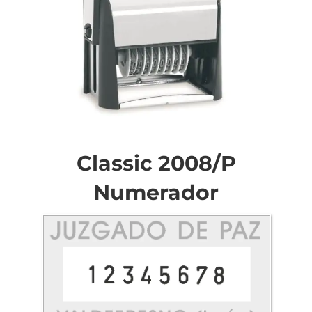
Saltar
al
comienzo
Classic 2008/P
de
la
Numerador
galería
de
imágenes