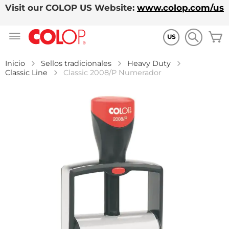
Visit our COLOP US Website:
www.colop.com/us
Ir
M
al
US
contenido
Inicio
Sellos tradicionales
Heavy Duty
Classic Line
Classic 2008/P Numerador
Saltar
al
final
de
la
galería
de
imágenes