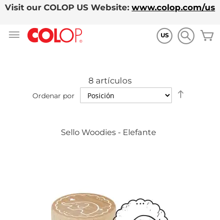
Visit our COLOP US Website:
www.colop.com/us
Ir
M
al
US
contenido
8
artículos
Establece
Ordenar por
dirección
descende
Sello Woodies - Elefante