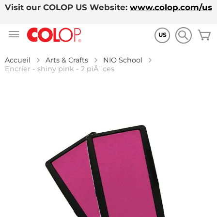
Visit our COLOP US Website:
www.colop.com/us
Allez
M
au
US
contenu
Accueil
Arts & Crafts
NIO School
Encrier - shiny pink - 2 piÃ¨ces
Skip
to
the
end
of
the
images
gallery