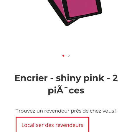
Skip
to
the
Encrier - shiny pink - 2
beginning
of
piÃ¨ces
the
images
gallery
Trouvez un revendeur près de chez vous !
Localiser des revendeurs