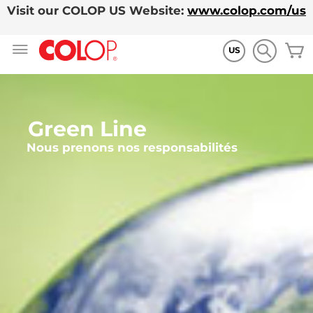
Visit our COLOP US Website:
www.colop.com/us
Allez
M
au
US
contenu
Green Line
Nous prenons nos responsabilités