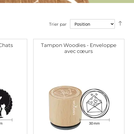
Défi
Trier par
la
dire
décr
Chats
Tampon Woodies - Enveloppe
avec cœurs