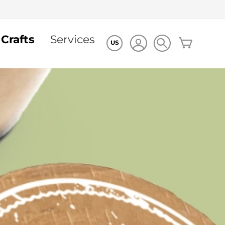
 Crafts
Services
Mon pan
US