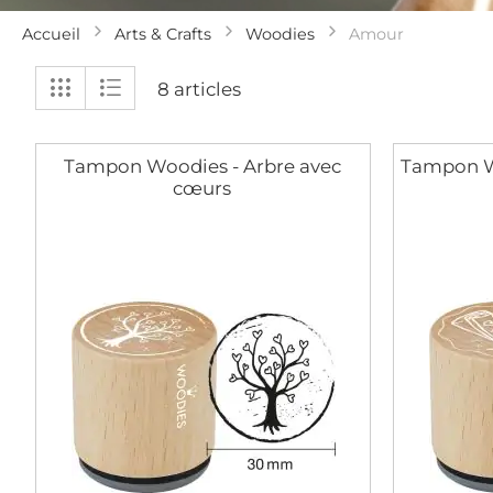
Accueil
Arts & Crafts
Woodies
Amour
Afficher
Grille
Liste
8
articles
en
Tampon Woodies - Arbre avec
Tampon W
cœurs