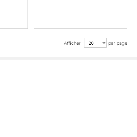
Afficher
par page
Info
Mentions Legales
Politique de confidentialité
Conditions générales de vente
Informations sur la retractation
Whistleblower
GPSR