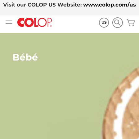
Visit our COLOP US Website:
www.colop.com/us
Allez
M
au
US
contenu
Bébé