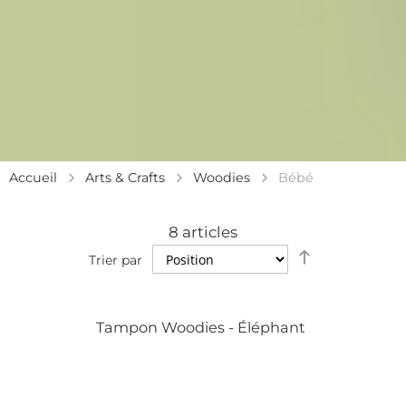
Accueil
Arts & Crafts
Woodies
Bébé
8
articles
Définir
Trier par
la
direction
décroissante
Tampon Woodies - Éléphant