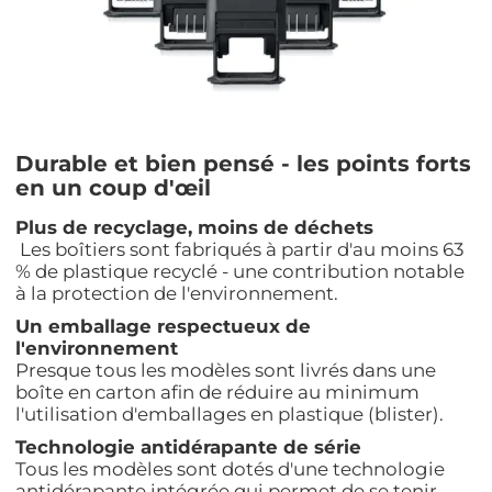
Durable et bien pensé - les points forts
en un coup d'œil
Plus
de
recyclage
,
moins
de
déchets
Les
boîtiers
sont
fabriqués
à
partir
d'au
moins
63
% de plastique
recyclé
-
une
contribution notable
à la protection de
l'environnement
.
Un
emballage
respectueux
de
l'environnement
Presque
tous
les
modèles
sont
livrés
dans
une
boîte
en
carton
afin
de
réduire
au minimum
l'utilisation
d'emballages
en
plastique (blister).
Technologie
antidérapante
de
série
Tous les
modèles
sont
dotés
d'une
technologie
antidérapante
intégrée
qui
permet
de se
tenir