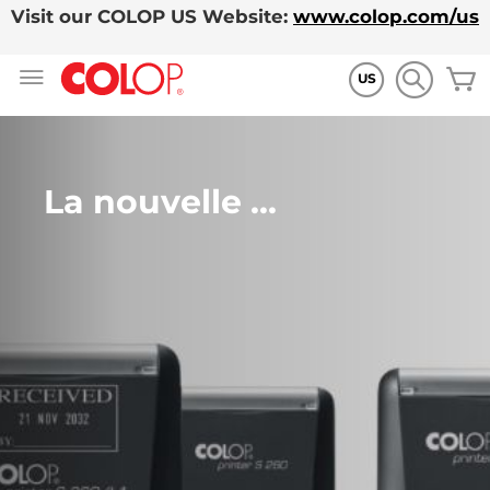
Visit our COLOP US Website:
www.colop.com/us
Allez
M
au
US
contenu
La nouvelle ...