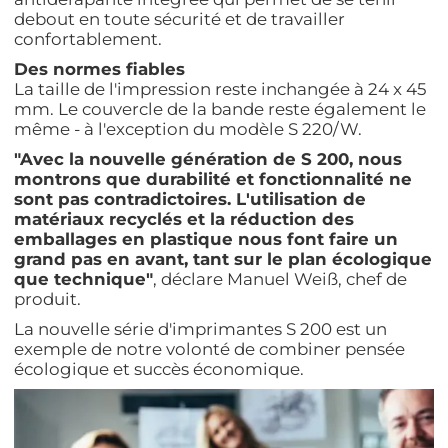
debout
en
toute
sécurité
et de
travailler
confortablement
.
Des
normes
fiables
La taille de l'impression reste inchangée à 24 x 45
mm.
Le couvercle de la bande reste également le
même - à l'exception du modèle S 220/W.
"Avec la nouvelle
génération
de S 200, nous
montrons
que
durabilité
et
fonctionnalité
ne
sont
pas
contradictoires
.
L'utilisation
de
matériaux
recyclés
et la
réduction
des
emballages
en
plastique nous font faire un
grand pas
en
avant
, tant sur le plan
écologique
que technique"
,
déclare
Manuel Weiß, chef de
produit
.
La nouvelle
série
d'imprimantes
S 200
est
un
exemple
de
notre
volonté
de combiner pensée
écologique
et succès
économique
.