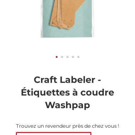
Skip
to
the
Craft Labeler -
beginning
of
Étiquettes à coudre
the
images
Washpap
gallery
Trouvez un revendeur près de chez vous !