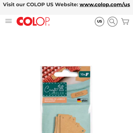
Visit our COLOP US Website:
www.colop.com/us
Allez
M
au
US
contenu
Skip
to
the
end
of
the
images
gallery