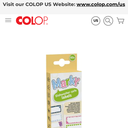
Visit our COLOP US Website:
www.colop.com/us
Allez
M
au
US
contenu
Skip
to
the
end
of
the
images
gallery