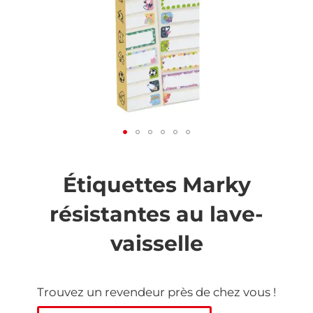
Skip
to
the
Étiquettes Marky
beginning
of
résistantes au lave-
the
images
vaisselle
gallery
Trouvez un revendeur près de chez vous !