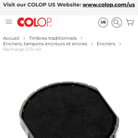
Visit our COLOP US Website:
www.colop.com/us
Allez
M
au
US
contenu
Accueil
Timbres traditionnels
Encriers, tampons encreurs et encres
Encriers
Recharge E/R 40
Skip
to
the
end
of
the
images
gallery