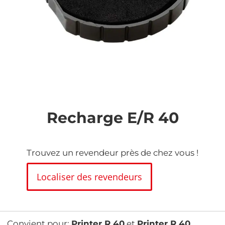
Skip
to
the
Recharge E/R 40
beginning
of
the
images
Trouvez un revendeur près de chez vous !
gallery
Localiser des revendeurs
Convient pour:
Printer R 40
et
Printer R 40