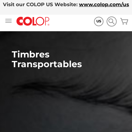
Visit our COLOP US Website:
www.colop.com/us
Allez
M
au
US
contenu
Timbres
Transportables