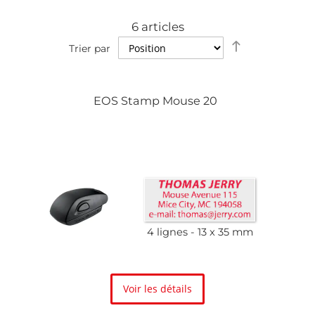
6
articles
Définir
Trier par
la
direction
décroissante
EOS Stamp Mouse 20
4 lignes
13 x 35 mm
Voir les détails