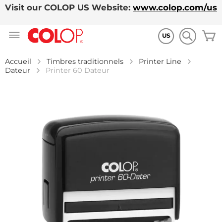
Visit our COLOP US Website:
www.colop.com/us
Allez
M
au
US
contenu
Accueil
Timbres traditionnels
Printer Line
Dateur
Printer 60 Dateur
Skip
to
the
end
of
the
images
gallery