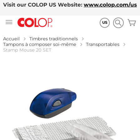
Visit our COLOP US Website:
www.colop.com/us
Allez
M
au
US
contenu
Accueil
Timbres traditionnels
Tampons à composer soi-même
Transportables
Stamp Mouse 20 SET
Skip
to
the
end
of
the
images
gallery