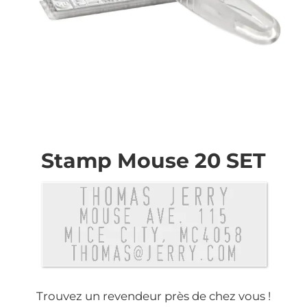
Skip
to
the
Stamp Mouse 20 SET
beginning
of
the
images
gallery
Trouvez un revendeur près de chez vous !