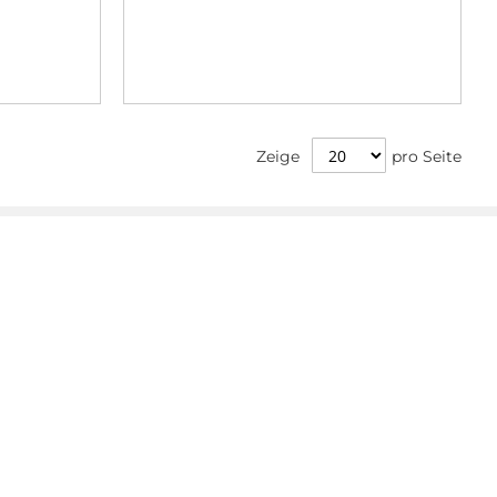
Zeige
pro Seite
Info
Impressum
Datenschutzerklärung
Allgemeine Geschäftsbedingungen
Widerrufsbelehrung
Whistleblower
GPSR