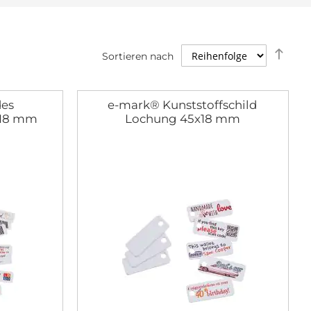
Abst
Sortieren nach
Rich
fest
des
e-mark® Kunststoffschild
 x18 mm
Lochung 45x18 mm