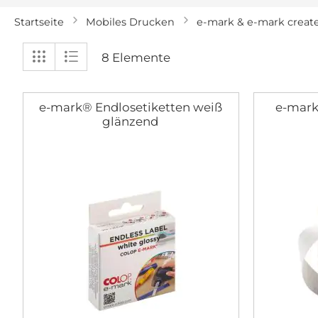
Startseite
Mobiles Drucken
e-mark & e-mark creat
Anzeigen
Liste
Aufführen
8
Elemente
als
e-mark® Endlosetiketten weiß
e-mark
glänzend