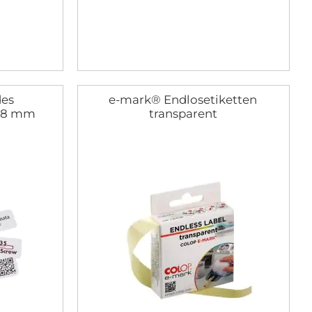
des
e-mark® Endlosetiketten
x18 mm
transparent