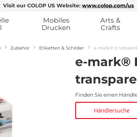
Visit our COLOP US Website:
www.colop.com/us
lle
Mobiles
Arts &
l
Drucken
Crafts
e
Zubehör
Etiketten & Schilder
e-mark® Endlosetik
e-mark® 
transpare
Finden Sie einen Händler
Händlersuche