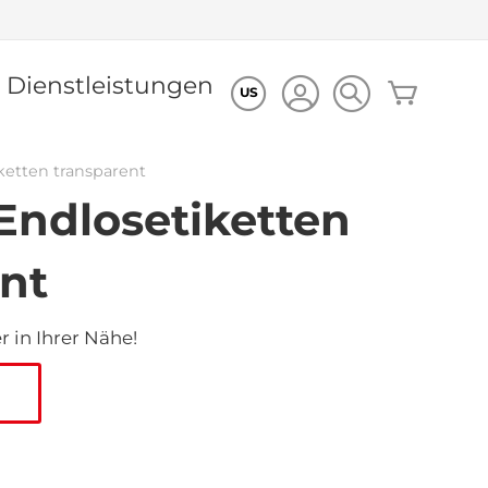
Dienstleistungen
Mein Wa
US
etten transparent
Endlosetiketten
nt
 in Ihrer Nähe!