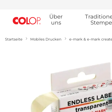
Zum
Über
Traditione
Inhalt
springen
uns
Stempe
Startseite
Mobiles Drucken
e-mark & e-mark creat
Zum
Ende
der
Bildgalerie
springen